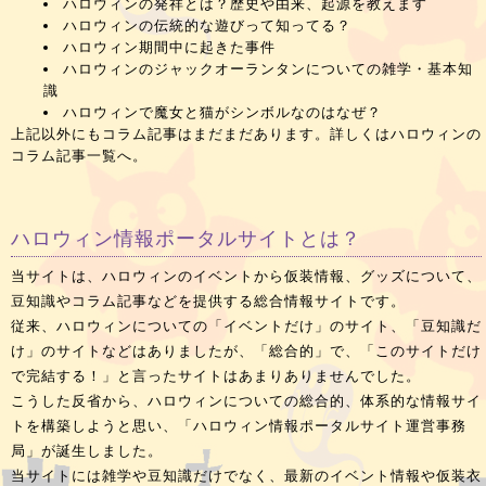
ハロウィンの発祥とは？歴史や由来、起源を教えます
ハロウィンの伝統的な遊びって知ってる？
ハロウィン期間中に起きた事件
ハロウィンのジャックオーランタンについての雑学・基本知
識
ハロウィンで魔女と猫がシンボルなのはなぜ？
上記以外にもコラム記事はまだまだあります。詳しくは
ハロウィンの
コラム記事一覧
へ。
ハロウィン情報ポータルサイトとは？
当サイトは、ハロウィンのイベントから仮装情報、グッズについて、
豆知識やコラム記事などを提供する総合情報サイトです。
従来、ハロウィンについての「イベントだけ」のサイト、「豆知識だ
け」のサイトなどはありましたが、「総合的」で、「このサイトだけ
で完結する！」と言ったサイトはあまりありませんでした。
こうした反省から、ハロウィンについての総合的、体系的な情報サイ
トを構築しようと思い、「ハロウィン情報ポータルサイト運営事務
局」が誕生しました。
当サイトには雑学や豆知識だけでなく、最新のイベント情報や仮装衣