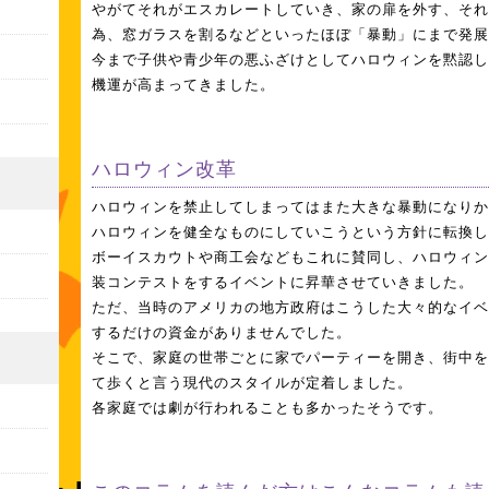
やがてそれがエスカレートしていき、家の扉を外す、それ
為、窓ガラスを割るなどといったほぼ「暴動」にまで発展
今まで子供や青少年の悪ふざけとしてハロウィンを黙認し
機運が高まってきました。
ハロウィン改革
ハロウィンを禁止してしまってはまた大きな暴動になりか
ハロウィンを健全なものにしていこうという方針に転換し
ボーイスカウトや商工会などもこれに賛同し、ハロウィン
装コンテストをするイベントに昇華させていきました。
ただ、当時のアメリカの地方政府はこうした大々的なイベ
するだけの資金がありませんでした。
そこで、家庭の世帯ごとに家でパーティーを開き、街中を
て歩くと言う現代のスタイルが定着しました。
各家庭では劇が行われることも多かったそうです。